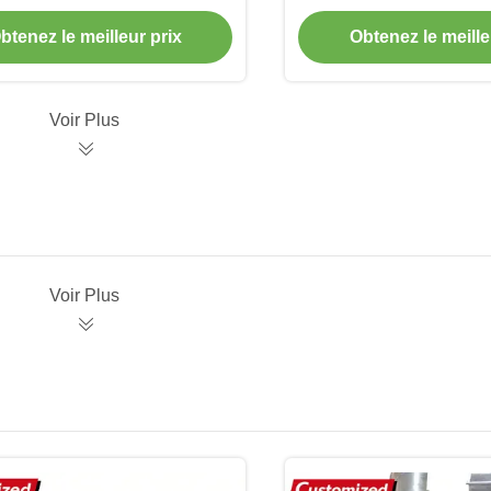
plications industrielles
inoxydable pour la ma
matériaux indus
btenez le meilleur prix
Obtenez le meille
Voir Plus
Voir Plus