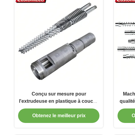
Conçu sur mesure pour
Mach
l'extrudeuse en plastique à couche
qualit
de chrome dur
vi
matéri
Obtenez le meilleur prix
O
le
pla