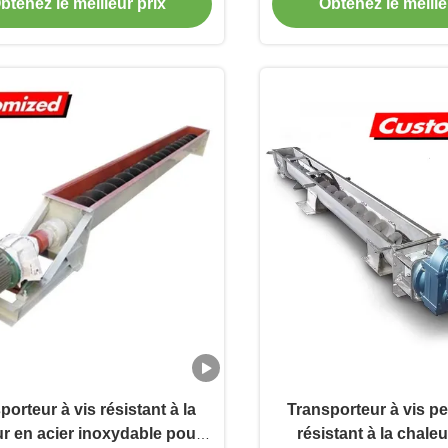
plications industrielles
btenez le meilleur prix
Obtenez le meille
porteur à vis résistant à la
Transporteur à vis p
r en acier inoxydable pour
résistant à la chaleu