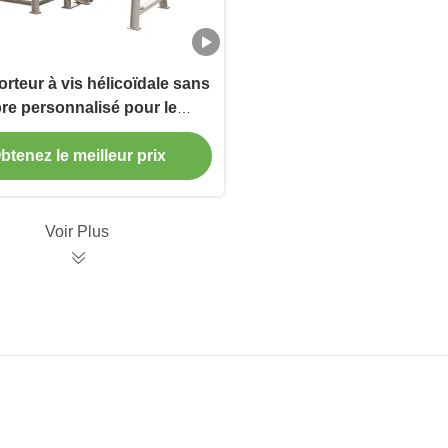
rteur à vis hélicoïdale sans
bre personnalisé pour le
nsport et le transport de
handises en gros volume
btenez le meilleur prix
Voir Plus