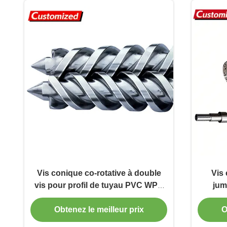
Vis conique co-rotative à double
Vis 
vis pour profil de tuyau PVC WPC
jum
Canon de vis bimétallique conique
machin
extrud
Obtenez le meilleur prix
O
PVC 