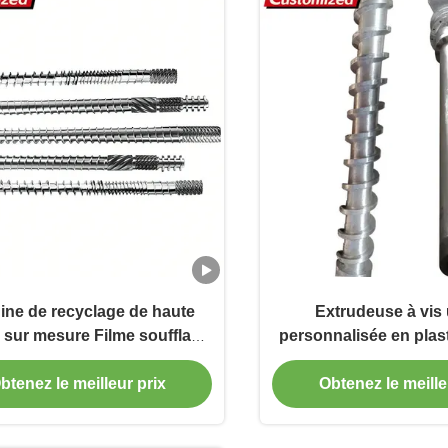
ine de recyclage de haute
Extrudeuse à vis
é sur mesure Filme soufflant
personnalisée en plas
s et baril Traitement des
recyclé, manchon de 
aux Machine plastique pour
unique, acier inoxyda
btenez le meilleur prix
Obtenez le meille
s pièces de machines en
l'extrudeuse de pla
stique et en caoutchouc
Plastify Extruder Si