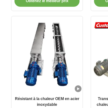
industrielles
ap
Obtenez le meilleur prix
O
Résistant à la chaleur OEM en acier
Trans
inoxydable
chaleu