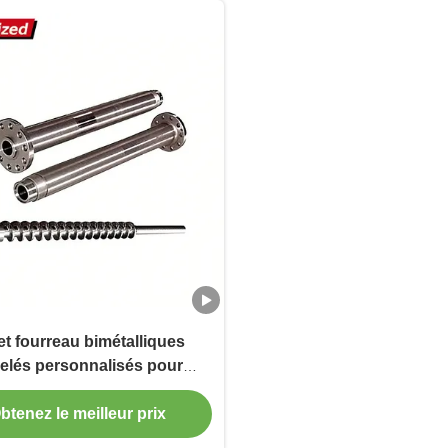
Barrel
et fourreau bimétalliques
elés personnalisés pour
e de moulage par injection,
euse de matériaux LDPE et
btenez le meilleur prix
avec conception conique