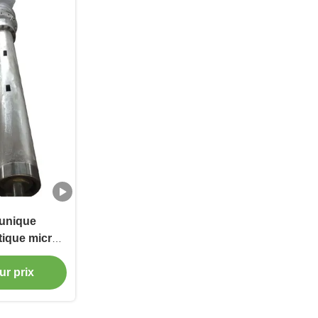
 unique
tique micro-
canon à vis
ble adapté à
ur prix
stique PVC
ngle Screw