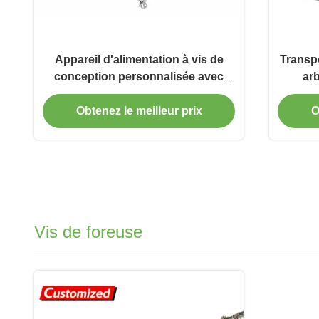
Appareil d'alimentation à vis de
Transpo
conception personnalisée avec
ar
entraînement à fréquence variable
tra
et structure à vis profonde pour la
marc
Obtenez le meilleur prix
O
manutention de matières en vrac
Vis de foreuse