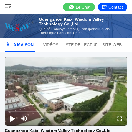
Le Chat
Contact
Guangzhou Kaixi Wisdom Valley
Technology Co.,Ltd
Qualité Convoyeur À Vis, Transporteur À Vis
Thermique Fabricant Chinois
À LA MAISON
VIDÉOS
LISTE DE LECTURE
SITE WEB
Guangzhou Kaixi Wisdom Valley Technology Co.,Ltd