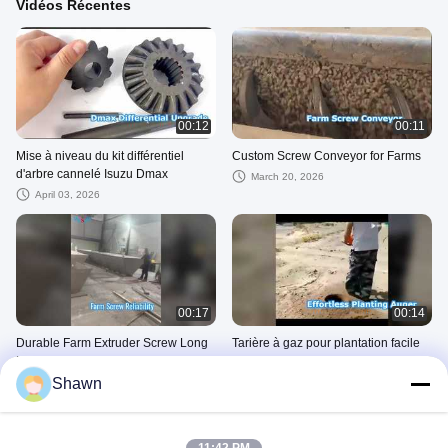
Vidéos Récentes
00:12
00:11
Mise à niveau du kit différentiel
Custom Screw Conveyor for Farms
d'arbre cannelé Isuzu Dmax
March 20, 2026
April 03, 2026
00:17
00:14
Durable Farm Extruder Screw Long
Tarière à gaz pour plantation facile
Life
March 19, 2026
Shawn
March 19, 2026
Convoyeur À Vis Sans Fin