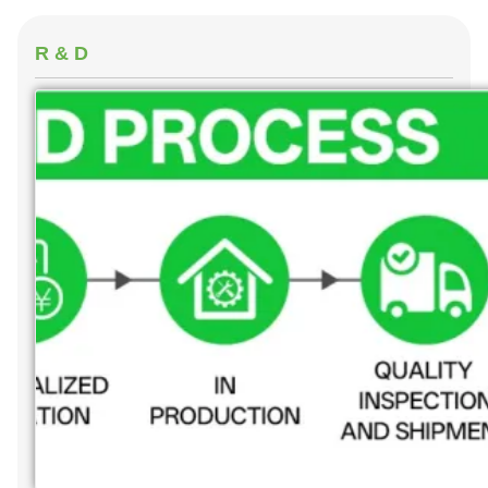
R & D