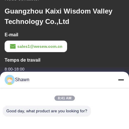
Guangzhou Kaixi Wisdom Valley
Technology Co.,Ltd
E-mail
sales1@wesew.com.cn
Temps de travail
8:00-18:00
Shawn
Notre adresse
Adresse de l'entreprise
8:41 AM
Le bâtiment 1, non.35, rue Luopu Sud, rue Luopu, district de
Panyu, ville de Guangzhou, province du Guangdong, Chine
Good day, what product are you looking for?
Adresse de l'usine
Le village de Liangjiao Ma Jiao, ville de Lecong, district de