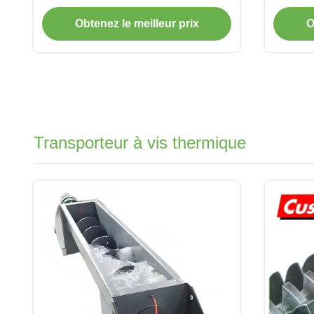
mesure pour les applications
mesur
industrielles
Obtenez le meilleur prix
O
Transporteur à vis thermique