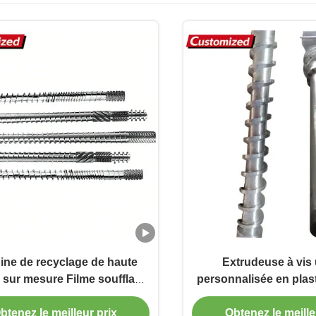
ine de recyclage de haute
Extrudeuse à vis
é sur mesure Filme soufflant
personnalisée en plas
s et baril Traitement des
recyclé, manchon de 
aux Machine plastique pour
unique, acier inoxyda
btenez le meilleur prix
Obtenez le meille