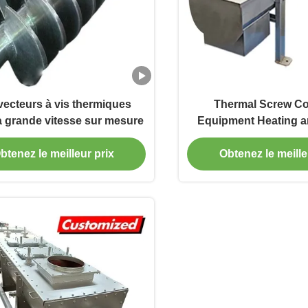
ecteurs à vis thermiques
Thermal Screw C
à grande vitesse sur mesure
Equipment Heating a
jackets for thermal pr
be integrated on Tw
btenez le meilleur prix
Obtenez le meille
Tubular, and U-Trough