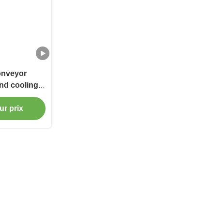
onveyor
nd cooling
ocessing can
in Screw,
ur prix
 Conveyors.