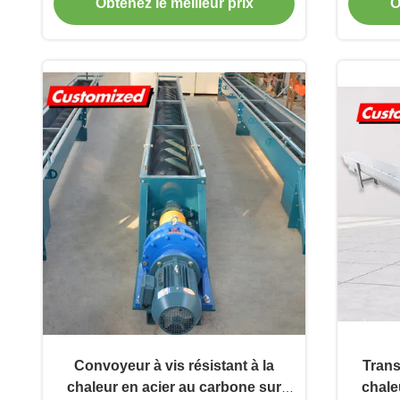
conception personnalisée
Obtenez le meilleur prix
O
Convoyeur à vis résistant à la
Trans
chaleur en acier au carbone sur
chale