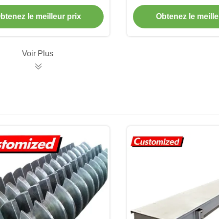
e pour la manutention des
haut rendement et
matériaux
personnalisée po
btenez le meilleur prix
Obtenez le meille
applications indus
Voir Plus