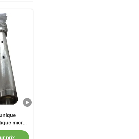
 unique
tique micro-
canon à vis
ble adapté à
ur prix