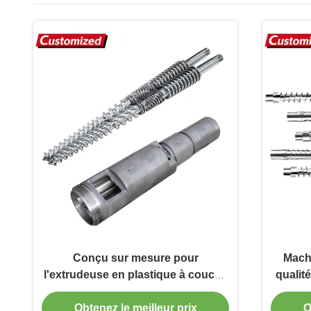
Conçu sur mesure pour
Mach
l'extrudeuse en plastique à couche
qualit
de chrome dur
vi
matéri
Obtenez le meilleur prix
O