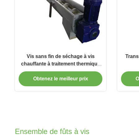
Vis sans fin de séchage à vis
Trans
chauffante à traitement thermique
pour l'énergie et l'exploitation
minière, convoyeur à vis chauffante
Obtenez le meilleur prix
O
à volée creuse, fabricant d'usine
sur mesure
Ensemble de fûts à vis