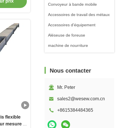
ateur
ur prix
Convoyeur à bande mobile
Accessoires de travail des métaux
Accessoires d'équipement
Aléseuse de foreuse
machine de nourriture
Nous contacter
Mr. Peter
sales2@wesew.com.cn
+8615384484365
s flexible
sur mesure à