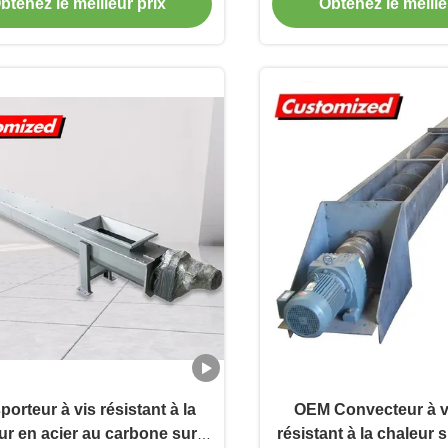
industriels
spirale aliment
btenez le meilleur prix
Obtenez le meille
porteur à vis résistant à la
OEM Convecteur à vi
ur en acier au carbone sur
résistant à la chaleur 