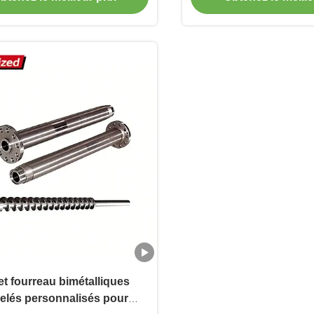
s pièces de machines en
l'extrudeuse de pla
stique et en caoutchouc
Plastify Extruder Si
Barrel
et fourreau bimétalliques
elés personnalisés pour