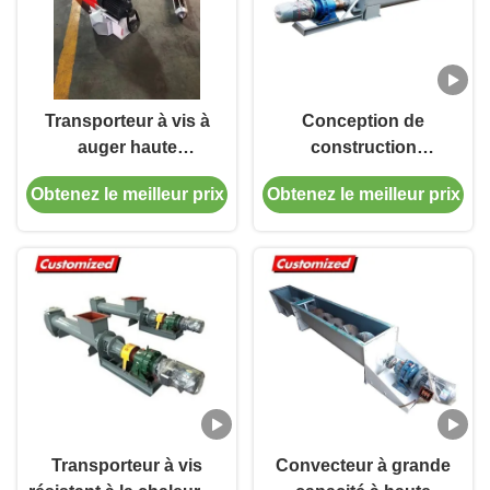
Transporteur à vis à
Conception de
auger haute
construction
performance pour le
personnalisée Système
Obtenez le meilleur prix
Obtenez le meilleur prix
transport de matériaux
de convoyeur à vis
dans l'industrie des
résistant à la chaleur et
matériaux de
au feu
construction
Transporteur à vis
Convecteur à grande