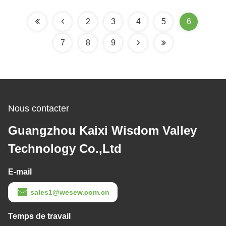
industrielles
2
3
4
5
6
7
8
9
Nous contacter
Guangzhou Kaixi Wisdom Valley
Technology Co.,Ltd
E-mail
sales1@wesew.com.cn
Temps de travail