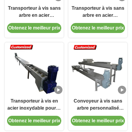
Transporteur à vis sans
Transporteur à vis sans
arbre en acier
arbre en acier
inoxydable pour le
inoxydable pour le
Obtenez le meilleur prix
Obtenez le meilleur prix
transport efficace de
transport efficace de
solides de boues avec
boues contaminées par
conception résistante à
l'huile avec angle
la corrosion
d'inclinaison réglable
Transporteur à vis en
Convoyeur à vis sans
acier inoxydable pour la
arbre personnalisé
déshydratation des
résistant à la chaleur en
Obtenez le meilleur prix
Obtenez le meilleur prix
boues
acier inoxydable pour
applications