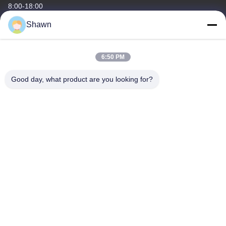
8:00-18:00
Shawn
Notre adresse
Adresse de l'entreprise
6:50 PM
Le bâtiment 1, non.35, rue Luopu Sud, rue Luopu, district de
Panyu, ville de Guangzhou, province du Guangdong, Chine
Good day, what product are you looking for?
Adresse de l'usine
Le village de Liangjiao Ma Jiao, ville de Lecong, district de
Shunde, ville de Foshan, province du Guangdong
Téléphone
86-153-6055-4175
Chine Bonne qualité Convoyeur à vis Le fournisseur. -2026
Guangzhou Kaixi Wisdom Valley Technology Co.,Ltd Tous les