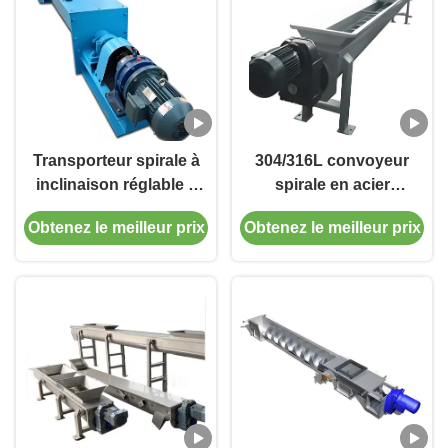
chimique
Transporteur spirale à
304/316L convoyeur
inclinaison réglable à
spirale en acier
haute efficacité
inoxydable à haut
Obtenez le meilleur prix
Obtenez le meilleur prix
résistant à la chaleur
rendement de transport
pour la manutention de
et dimensions
matières en vrac
personnalisables pour
les applications
industrielles