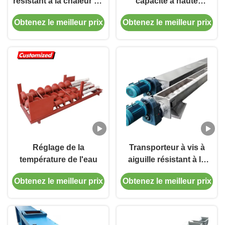
résistant à la chaleur en
capacité à haute
acier inoxydable sur
résistance à l'air, à
Obtenez le meilleur prix
Obtenez le meilleur prix
mesure pour le
hélice, à vis spirale, à
traitement des grains
aiguille, à alimentation
personnalisé pour une
utilisation industrielle
Réglage de la
Transporteur à vis à
température de l'eau
aiguille résistant à la
chaleur personnalisable
Obtenez le meilleur prix
Obtenez le meilleur prix
en acier inoxydable
pour le transport de
poussière et de sable
dans l'industrie