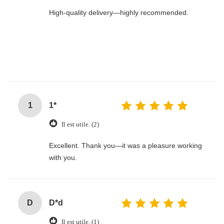
High-quality delivery—highly recommended.
1
1*
Il est utile. (2)
Excellent. Thank you—it was a pleasure working
with you.
D
D*d
Il est utile. (1)