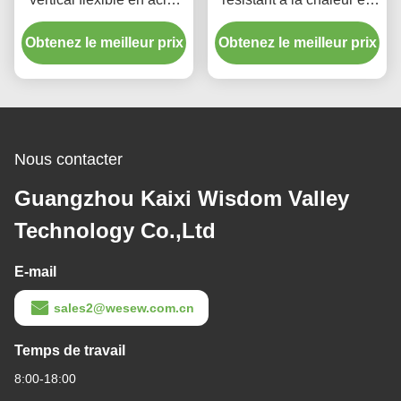
inoxydable résistant à la
acier inoxydable pour
Obtenez le meilleur prix
chaleur avec trémie à
Obtenez le meilleur prix
applications industrielles
usage industriel
Nous contacter
Guangzhou Kaixi Wisdom Valley
Technology Co.,Ltd
E-mail
sales2@wesew.com.cn
Temps de travail
8:00-18:00