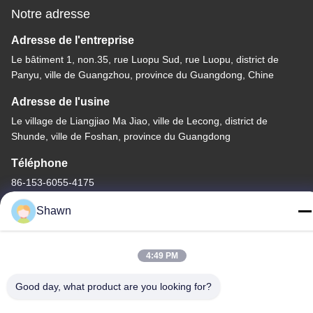
Notre adresse
Adresse de l'entreprise
Le bâtiment 1, non.35, rue Luopu Sud, rue Luopu, district de
Panyu, ville de Guangzhou, province du Guangdong, Chine
Adresse de l'usine
Le village de Liangjiao Ma Jiao, ville de Lecong, district de
Shunde, ville de Foshan, province du Guangdong
Téléphone
86-153-6055-4175
Shawn
4:49 PM
Chine Bonne qualité Convoyeur à vis Le fournisseur. -2026
Guangzhou Kaixi Wisdom Valley Technology Co.,Ltd Tous les
Good day, what product are you looking for?
droits réservés.