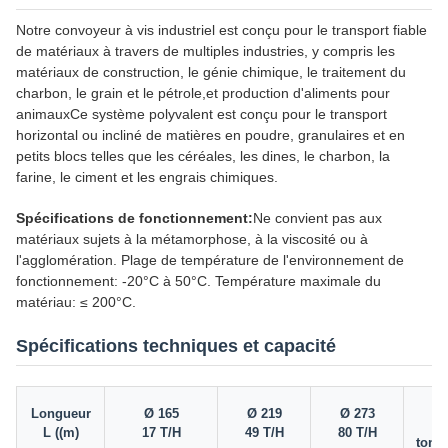
Notre convoyeur à vis industriel est conçu pour le transport fiable
de matériaux à travers de multiples industries, y compris les
matériaux de construction, le génie chimique, le traitement du
charbon, le grain et le pétrole,et production d'aliments pour
animauxCe système polyvalent est conçu pour le transport
horizontal ou incliné de matières en poudre, granulaires et en
petits blocs telles que les céréales, les dines, le charbon, la
farine, le ciment et les engrais chimiques.
Spécifications de fonctionnement:
Ne convient pas aux
matériaux sujets à la métamorphose, à la viscosité ou à
l'agglomération. Plage de température de l'environnement de
fonctionnement: -20°C à 50°C. Température maximale du
matériau: ≤ 200°C.
Spécifications techniques et capacité
Ø
Longueur
Ø 165
Ø 219
Ø 273
L ((m)
17 T/H
49 T/H
80 T/H
tonn