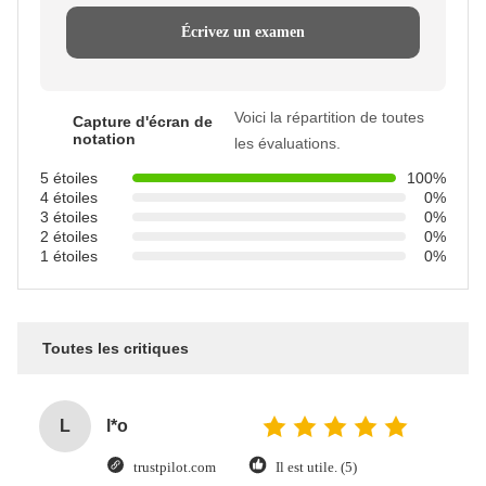
Écrivez un examen
Voici la répartition de toutes
Capture d'écran de
notation
les évaluations.
5 étoiles
100%
4 étoiles
0%
3 étoiles
0%
2 étoiles
0%
1 étoiles
0%
Toutes les critiques
L
l*o
trustpilot.com
Il est utile. (5)