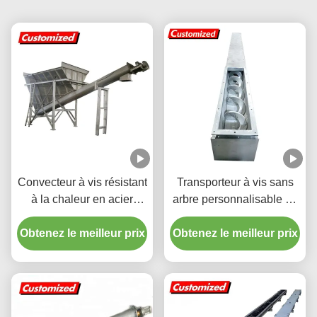
Convecteur à vis résistant
Transporteur à vis sans
à la chaleur en acier
arbre personnalisable en
inoxydable personnalisé
acier inoxydable pour une
Obtenez le meilleur prix
Convecteur à vis flexible
Obtenez le meilleur prix
manipulation de
pour l'industrie minière et
matériaux à haut
alimentaire
rendement