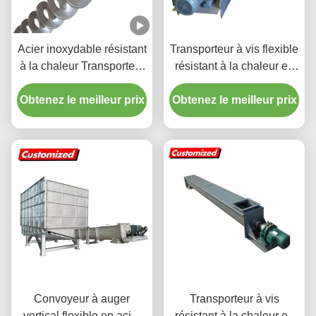
Acier inoxydable résistant
Transporteur à vis flexible
à la chaleur Transporteur
résistant à la chaleur en
à vis spirale sans arbre
acier inoxydable avec
Obtenez le meilleur prix
personnalisé
Obtenez le meilleur prix
taille personnalisée pour
le transport de flocons de
glace
Convoyeur à auger
Transporteur à vis
vertical flexible en acier
résistant à la chaleur en