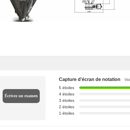
Capture d'écran de notation
Voi
5 étoiles
4 étoiles
Écrivez un examen
3 étoiles
2 étoiles
1 étoiles