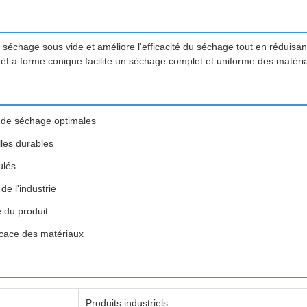
u séchage sous vide et améliore l'efficacité du séchage tout en réduis
itéLa forme conique facilite un séchage complet et uniforme des matéri
s de séchage optimales
lles durables
ulés
e l'industrie
é du produit
icace des matériaux
Produits industriels