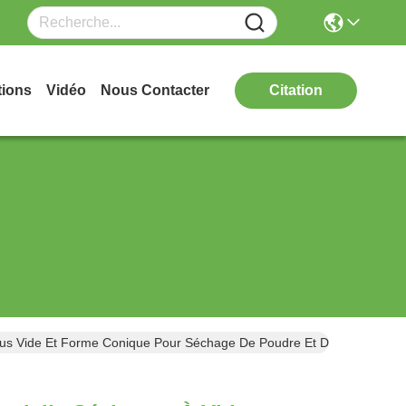
tions
Vidéo
Nous Contacter
Citation
ous Vide Et Forme Conique Pour Séchage De Poudre Et De Granulés