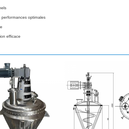
nels
 performances optimales
ge
ion efficace