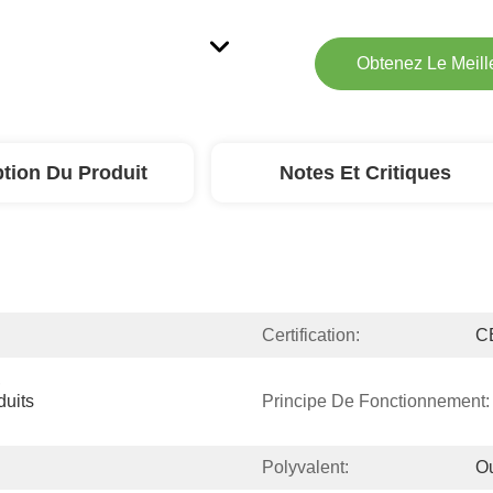
Obtenez Le Meille
ption Du Produit
Notes Et Critiques
Certification:
C
 
uits 
Principe De Fonctionnement:
Polyvalent:
O