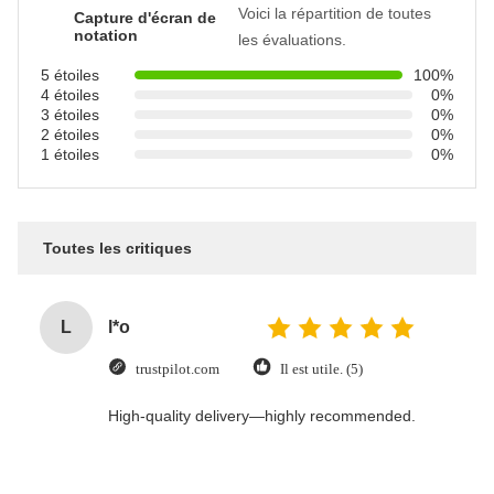
Voici la répartition de toutes
Capture d'écran de
notation
les évaluations.
5 étoiles
100%
4 étoiles
0%
3 étoiles
0%
2 étoiles
0%
1 étoiles
0%
Toutes les critiques
L
l*o
trustpilot.com
Il est utile. (5)
High-quality delivery—highly recommended.