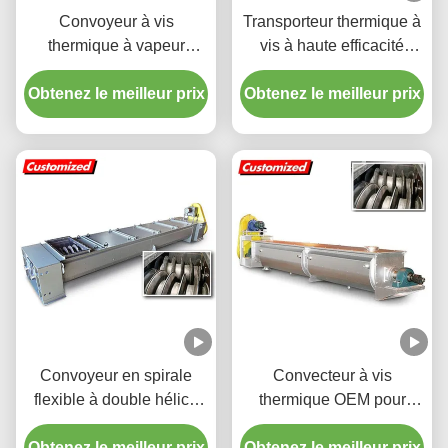
Convoyeur à vis
Transporteur thermique à
thermique à vapeur
vis à haute efficacité
Steam Heat personnalisé
résistant au feu avec
Obtenez le meilleur prix
pour la biomasse -
Obtenez le meilleur prix
système de transmission
Garantie 1 an
personnalisé
Convoyeur en spirale
Convecteur à vis
flexible à double hélice
thermique OEM pour
CH0004 pour le
aliments et boissons avec
Obtenez le meilleur prix
refroidissement ou le
Obtenez le meilleur prix
système de transport