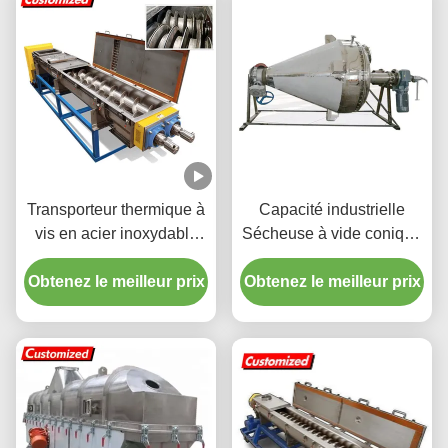
Transporteur thermique à
Capacité industrielle
vis en acier inoxydable
Sécheuse à vide conique
CH0003 Transfert de
avec séchage sous vide
Obtenez le meilleur prix
chaleur Pour les
Obtenez le meilleur prix
et forme conique pour
exigences OEM
séchage de poudre et de
granulés