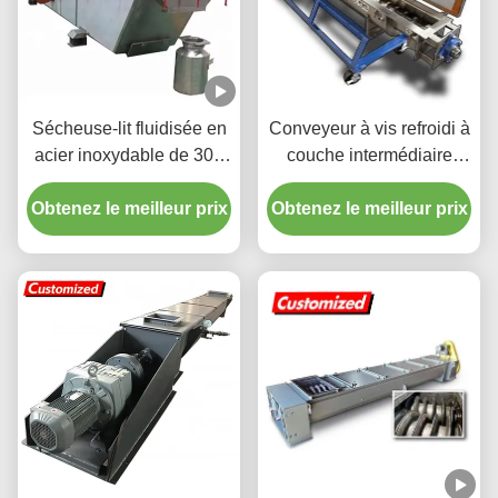
Sécheuse-lit fluidisée en
Conveyeur à vis refroidi à
acier inoxydable de 300
couche intermédiaire
kg/h pour une productivité
Économie d'énergie
Obtenez le meilleur prix
élevée dans la
Obtenez le meilleur prix
transformation alimentaire
et chimique