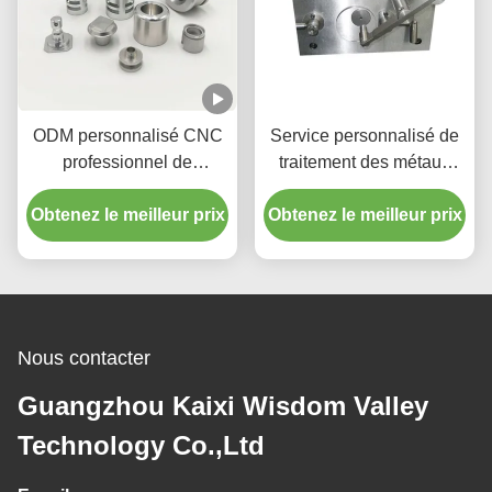
ODM personnalisé CNC
Service personnalisé de
professionnel de
traitement des métaux
l'usinage des métaux
Machine à usiner
Obtenez le meilleur prix
pour les pièces de
Obtenez le meilleur prix
industrielle de fraisage
machines automobiles
CNC
Nous contacter
Guangzhou Kaixi Wisdom Valley
Technology Co.,Ltd