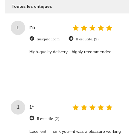
Toutes les critiques
L
l*o
trustpilot.com
Il est utile. (5)
High-quality delivery—highly recommended.
1
1*
Il est utile. (2)
Excellent. Thank you—it was a pleasure working