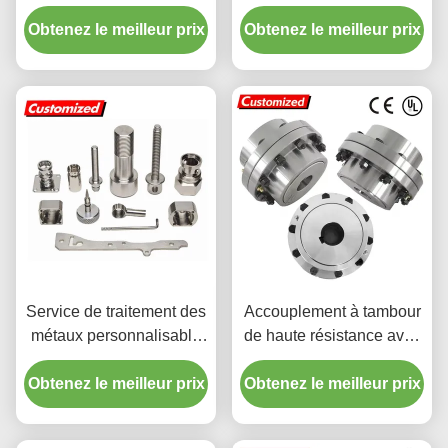
haute efficacité avec
coulée sous pression en
Obtenez le meilleur prix
micro-usinage
Obtenez le meilleur prix
aluminium pour
personnalisé
métallurgie sur mesure
Service de traitement des
Accouplement à tambour
métaux personnalisable
de haute résistance avec
haute précision pour les
personnalisation non
Obtenez le meilleur prix
pièces en acier
standard et usinage CNC
Obtenez le meilleur prix
inoxydable
pour machines lourdes