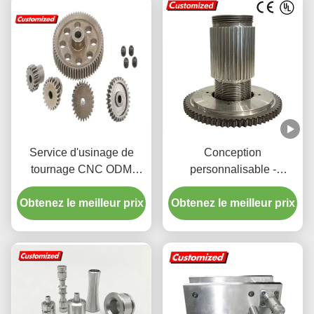
Service d'usinage de
Conception
tournage CNC ODM
personnalisable -
Traitement de métaux de
matériau de haute qualité
Obtenez le meilleur prix
précision personnalisé
Obtenez le meilleur prix
- arbre à filetage et arbre
pour pièces
à pinon avec une grande
polyvalence pour les
machines industrielles