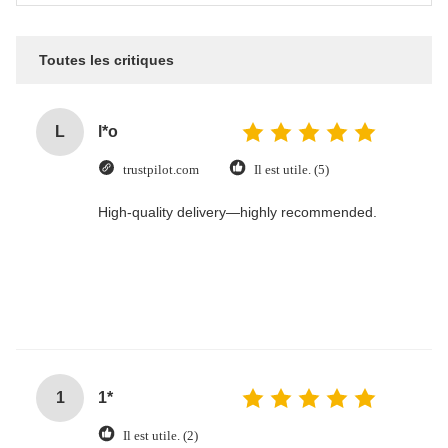
Toutes les critiques
L
l*o
trustpilot.com
Il est utile. (5)
High-quality delivery—highly recommended.
1
1*
Il est utile. (2)