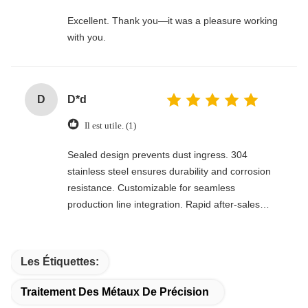
Excellent. Thank you—it was a pleasure working
with you.
D
D*d
Il est utile. (1)
Sealed design prevents dust ingress. 304
stainless steel ensures durability and corrosion
resistance. Customizable for seamless
production line integration. Rapid after-sales
response. Long-term reliability with cost savings.
An excellent value choice.
Les Étiquettes:
Traitement Des Métaux De Précision