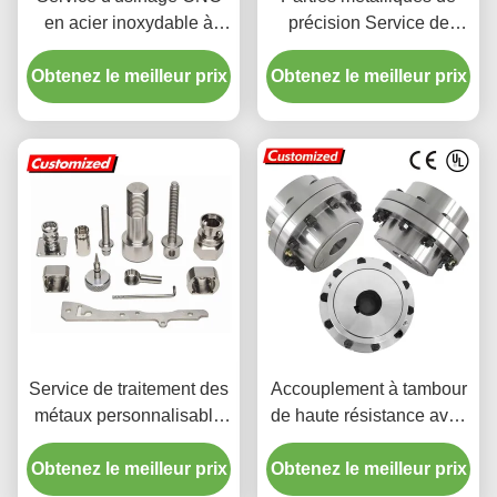
en acier inoxydable à
précision Service de
haute efficacité avec
coulée sous pression en
Obtenez le meilleur prix
micro-usinage
Obtenez le meilleur prix
aluminium pour
personnalisé
métallurgie sur mesure
Service de traitement des
Accouplement à tambour
métaux personnalisable
de haute résistance avec
haute précision pour les
personnalisation non
Obtenez le meilleur prix
pièces en acier
standard et usinage CNC
Obtenez le meilleur prix
inoxydable
pour machines lourdes