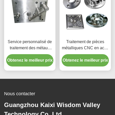
Service personnalisé de
Traitement de pièces
traitement des métaux
métalliques CNC en acier
Machine à usiner
inoxydable Parties
Obtenez le meilleur prix
industrielle de fraisage
Obtenez le meilleur prix
métalliques CNC sur
CNC
mesure Accessoires
électriques
Nous contacter
Guangzhou Kaixi Wisdom Valley
Technology Co.,Ltd