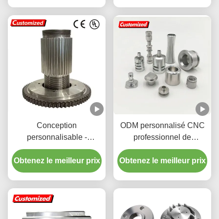
Conception
ODM personnalisé CNC
personnalisable -
professionnel de
matériau de haute qualité
l'usinage des métaux
Obtenez le meilleur prix
- arbre à filetage et arbre
Obtenez le meilleur prix
pour les pièces de
à pinon avec une grande
machines automobiles
polyvalence pour les
machines industrielles