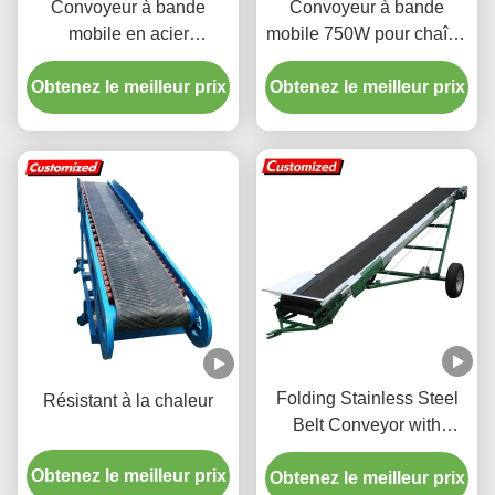
Convoyeur à bande
Convoyeur à bande
mobile en acier
mobile 750W pour chaîne
inoxydable personnalisé
de montage d'usine,
Obtenez le meilleur prix
avec courroie en PVC, 1
Obtenez le meilleur prix
capacité 800KG
ensemble MOQ
Folding Stainless Steel
Résistant à la chaleur
Belt Conveyor with
Adjustable Speed for
Obtenez le meilleur prix
Obtenez le meilleur prix
Efficient Material