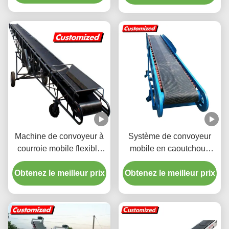
Transport
Machine de convoyeur à
Système de convoyeur
courroie mobile flexible
mobile en caoutchouc
OEM sur mesure avec
AC0077-1 Haute
Obtenez le meilleur prix
courroie réglable en
efficacité pour le transport
Obtenez le meilleur prix
hauteur
chimique