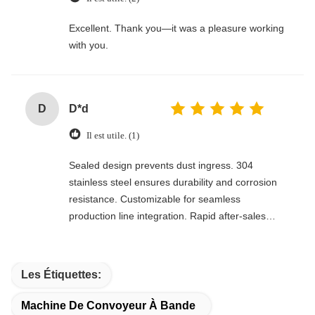
Excellent. Thank you—it was a pleasure working
with you.
D
D*d
Il est utile. (1)
Sealed design prevents dust ingress. 304
stainless steel ensures durability and corrosion
resistance. Customizable for seamless
production line integration. Rapid after-sales
response. Long-term reliability with cost savings.
An excellent value choice.
Les Étiquettes:
Machine De Convoyeur À Bande