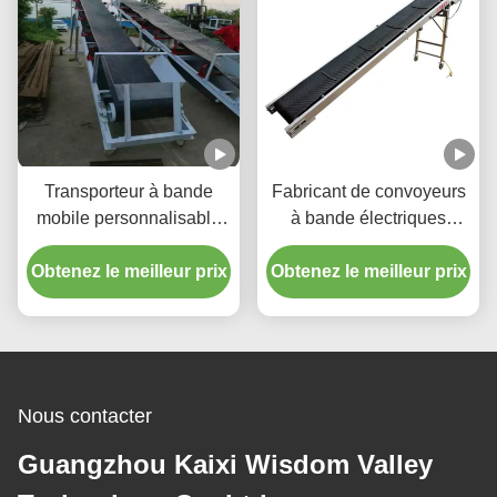
Transporteur à bande
Fabricant de convoyeurs
mobile personnalisable
à bande électriques
OEM pour le chargement
antidérapants pliables,
Obtenez le meilleur prix
et le déchargement de
Obtenez le meilleur prix
spécialement conçus
camions
pour l'agriculture, adaptés
au transport pratique,
rapide et efficace du grain
et du maïs.
Nous contacter
Guangzhou Kaixi Wisdom Valley