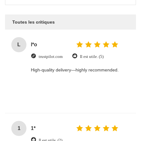
Toutes les critiques
L
l*o
trustpilot.com
Il est utile. (5)
High-quality delivery—highly recommended.
1
1*
Il est utile. (2)