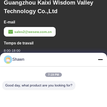
Guangzhou Kaixi Wisdom Valley
Technology Co.,Ltd
E-mail
sales2@wesew.com.cn
Temps de travail
8:00-18:00
Shawn
Notre adresse
Adresse de l'entreprise
7:19 PM
Le bâtiment 1, non.35, rue Luopu Sud, rue Luopu, district de
Panyu, ville de Guangzhou, province du Guangdong, Chine
Good day, what product are you looking for?
Adresse de l'usine
Le village de Liangjiao Ma Jiao, ville de Lecong, district de
Shunde, ville de Foshan, province du Guangdong