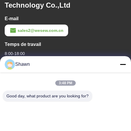
Technology Co.,Ltd
E-mail
sales2@wesew.com.cn
Temps de travail
8:00-18:00
Shawn
Notre adresse
Adresse de l'entreprise
3:48 PM
Le bâtiment 1, non.35, rue Luopu Sud, rue Luopu, district de
Panyu, ville de Guangzhou, province du Guangdong, Chine
Good day, what product are you looking for?
Adresse de l'usine
Le village de Liangjiao Ma Jiao, ville de Lecong, district de
Shunde, ville de Foshan, province du Guangdong
Téléphone