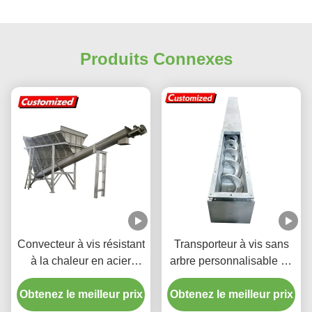
Produits Connexes
Convecteur à vis résistant
Transporteur à vis sans
à la chaleur en acier
arbre personnalisable en
inoxydable personnalisé
acier inoxydable pour une
Obtenez le meilleur prix
Convecteur à vis flexible
Obtenez le meilleur prix
manipulation de
pour l'industrie minière et
matériaux à haut