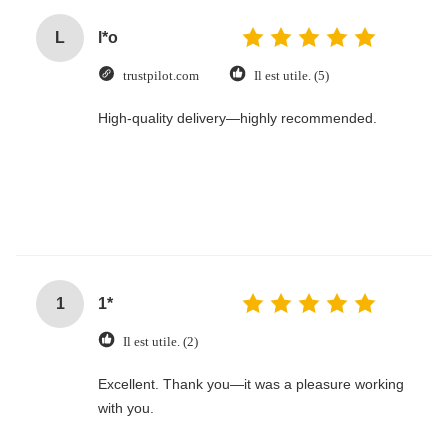
L
l*o
trustpilot.com
Il est utile. (5)
High-quality delivery—highly recommended.
1
1*
Il est utile. (2)
Excellent. Thank you—it was a pleasure working
with you.