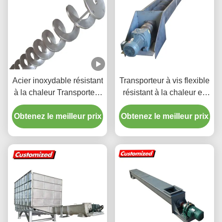
Acier inoxydable résistant
Transporteur à vis flexible
à la chaleur Transporteur
résistant à la chaleur en
à vis spirale sans arbre
acier inoxydable avec
Obtenez le meilleur prix
personnalisé
Obtenez le meilleur prix
taille personnalisée pour
le transport de flocons de
glace