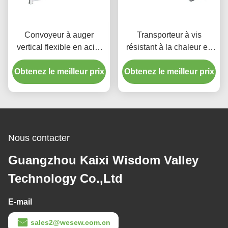
Convoyeur à auger
Transporteur à vis
vertical flexible en acier
résistant à la chaleur en
inoxydable résistant à la
acier inoxydable pour
Obtenez le meilleur prix
chaleur avec trémie à
Obtenez le meilleur prix
applications industrielles
usage industriel
Nous contacter
Guangzhou Kaixi Wisdom Valley
Technology Co.,Ltd
E-mail
sales2@wesew.com.cn