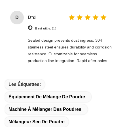
D
D*d
Il est utile. (1)
Sealed design prevents dust ingress. 304
stainless steel ensures durability and corrosion
resistance. Customizable for seamless
production line integration. Rapid after-sales
response. Long-term reliability with cost savings.
An excellent value choice.
Les Étiquettes:
Équipement De Mélange De Poudre
Machine À Mélanger Des Poudres
Mélangeur Sec De Poudre