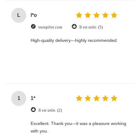
L
l*o
trustpilot.com
Il est utile. (5)
High-quality delivery—highly recommended.
1
1*
Il est utile. (2)
Excellent. Thank you—it was a pleasure working
with you.