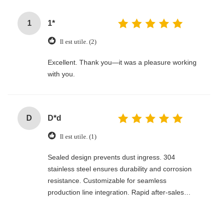
1
1*
Il est utile. (2)
Excellent. Thank you—it was a pleasure working
with you.
D
D*d
Il est utile. (1)
Sealed design prevents dust ingress. 304
stainless steel ensures durability and corrosion
resistance. Customizable for seamless
production line integration. Rapid after-sales
response. Long-term reliability with cost savings.
An excellent value choice.