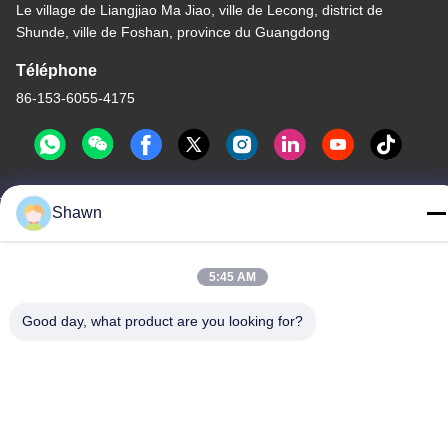
Le village de Liangjiao Ma Jiao, ville de Lecong, district de
Shunde, ville de Foshan, province du Guangdong
Téléphone
86-153-6055-4175
Shawn
Chine Bonne qualité Convoyeur à vis Le fournisseur. -2026
Guangzhou Kaixi Wisdom Valley Technology Co.,Ltd Tous les
droits réservés.
5:45 AM
Politique de confidentialité
|
Plan du site
Good day, what product are you looking for?