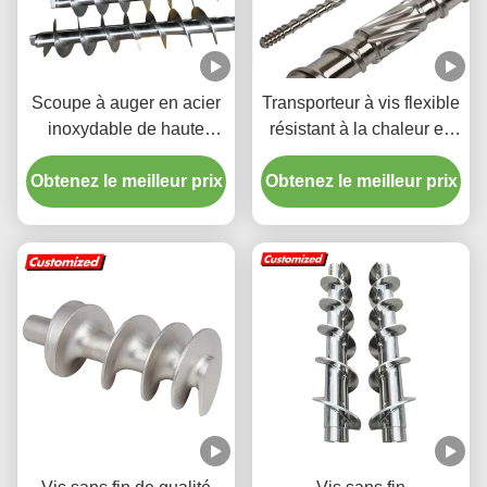
Scoupe à auger en acier
Transporteur à vis flexible
inoxydable de haute
résistant à la chaleur en
précision de qualité
acier inoxydable adapté à
Obtenez le meilleur prix
alimentaire avec vol de
Obtenez le meilleur prix
l'exploitation minière de
vis personnalisable
l'énergie