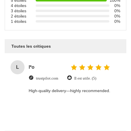
5 étoiles
100%
4 étoiles
0%
3 étoiles
0%
2 étoiles
0%
1 étoiles
0%
Toutes les critiques
L
l*o
trustpilot.com
Il est utile. (5)
High-quality delivery—highly recommended.