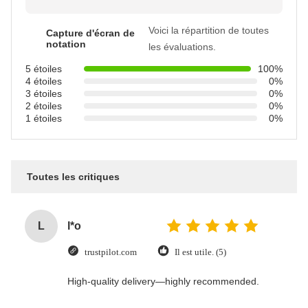
Voici la répartition de toutes
Capture d'écran de
notation
les évaluations.
5 étoiles
100%
4 étoiles
0%
3 étoiles
0%
2 étoiles
0%
1 étoiles
0%
Toutes les critiques
L
l*o
trustpilot.com
Il est utile. (5)
High-quality delivery—highly recommended.