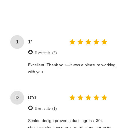
1
1*
Il est utile. (2)
Excellent. Thank you—it was a pleasure working
with you.
D
D*d
Il est utile. (1)
Sealed design prevents dust ingress. 304
stainless steel ensures durability and corrosion