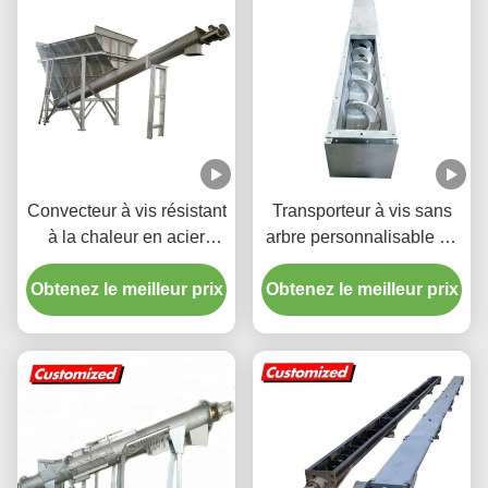
Convecteur à vis résistant
Transporteur à vis sans
à la chaleur en acier
arbre personnalisable en
inoxydable personnalisé
acier inoxydable pour une
Obtenez le meilleur prix
Convecteur à vis flexible
Obtenez le meilleur prix
manipulation de
pour l'industrie minière et
matériaux à haut
alimentaire
rendement