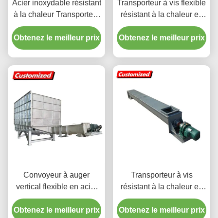
Acier inoxydable résistant
Transporteur à vis flexible
à la chaleur Transporteur
résistant à la chaleur en
à vis spirale sans arbre
acier inoxydable avec
Obtenez le meilleur prix
personnalisé
Obtenez le meilleur prix
taille personnalisée pour
le transport de flocons de
glace
Convoyeur à auger
Transporteur à vis
vertical flexible en acier
résistant à la chaleur en
inoxydable résistant à la
acier inoxydable pour
Obtenez le meilleur prix
chaleur avec trémie à
Obtenez le meilleur prix
applications industrielles