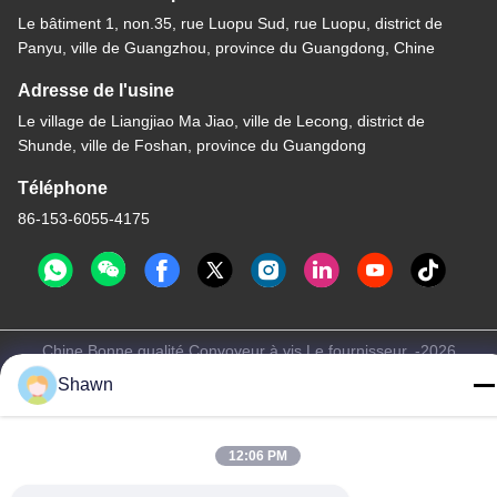
Le bâtiment 1, non.35, rue Luopu Sud, rue Luopu, district de
Panyu, ville de Guangzhou, province du Guangdong, Chine
Adresse de l'usine
Le village de Liangjiao Ma Jiao, ville de Lecong, district de
Shunde, ville de Foshan, province du Guangdong
Téléphone
86-153-6055-4175
Chine Bonne qualité Convoyeur à vis Le fournisseur. -2026
Guangzhou Kaixi Wisdom Valley Technology Co.,Ltd Tous les
Shawn
droits réservés.
Politique de confidentialité
|
Plan du site
12:06 PM