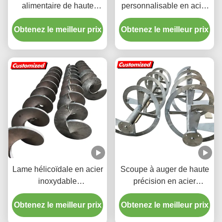
alimentaire de haute
personnalisable en acier
précision en acier
inoxydable résistant à la
Obtenez le meilleur prix
inoxydable 304/316 pour
Obtenez le meilleur prix
chaleur avec lame
hachoir à viande
hélicoïdale pour
applications industrielles
Lame hélicoïdale en acier
Scoupe à auger de haute
inoxydable
précision en acier
personnalisable, à haute
inoxydable personnalisée
Obtenez le meilleur prix
efficacité et résistante au
Obtenez le meilleur prix
et agitateur à ruban
feu, pour vis sans fin de
hélicoïdal pour impulseur