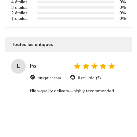
4 étoiles
0%
3 étoiles
0%
2 étoiles
0%
1 étoiles
0%
Toutes les critiques
L
l*o
trustpilot.com
Il est utile. (5)
High-quality delivery—highly recommended.