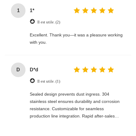
1
1*
Il est utile. (2)
Excellent. Thank you—it was a pleasure working
with you.
D
D*d
Il est utile. (1)
Sealed design prevents dust ingress. 304
stainless steel ensures durability and corrosion
resistance. Customizable for seamless
production line integration. Rapid after-sales
response. Long-term reliability with cost savings.
An excellent value choice.