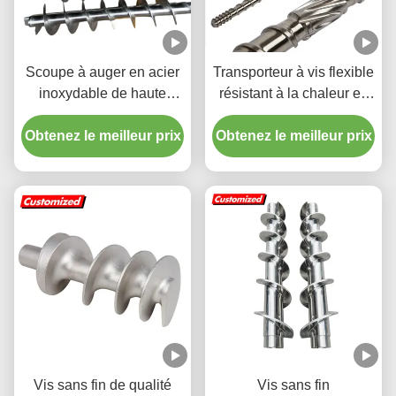
Scoupe à auger en acier
Transporteur à vis flexible
inoxydable de haute
résistant à la chaleur en
précision de qualité
acier inoxydable adapté à
Obtenez le meilleur prix
alimentaire avec vol de
Obtenez le meilleur prix
l'exploitation minière de
vis personnalisable
l'énergie
Vis sans fin de qualité
Vis sans fin