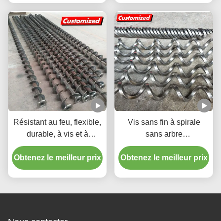
convoyeurs industriels
de viscosité
Résistant au feu, flexible,
Vis sans fin à spirale
durable, à vis et à
sans arbre
convoyeur à vis pour
personnalisable avec
Obtenez le meilleur prix
usines de fabrication
Obtenez le meilleur prix
haute précision et acier
inoxydable de qualité
alimentaire