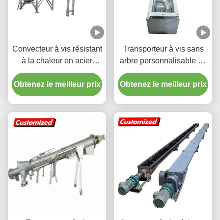
Convecteur à vis résistant
Transporteur à vis sans
à la chaleur en acier
arbre personnalisable en
inoxydable personnalisé
acier inoxydable pour une
Obtenez le meilleur prix
Convecteur à vis flexible
Obtenez le meilleur prix
manipulation de
pour l'industrie minière et
matériaux à haut
alimentaire
rendement