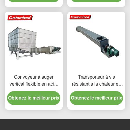
le transport de flocons de
glace
Convoyeur à auger
Transporteur à vis
vertical flexible en acier
résistant à la chaleur en
inoxydable résistant à la
acier inoxydable pour
Obtenez le meilleur prix
chaleur avec trémie à
Obtenez le meilleur prix
applications industrielles
usage industriel