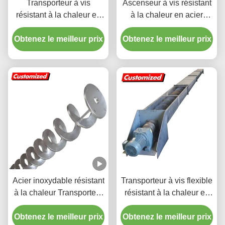
Transporteur à vis
Ascenseur à vis résistant
résistant à la chaleur en
à la chaleur en acier
acier inoxydable sur
inoxydable
Obtenez le meilleur prix
mesure pour la
Obtenez le meilleur prix
manutention de matériaux
industriels
Acier inoxydable résistant
Transporteur à vis flexible
à la chaleur Transporteur
résistant à la chaleur en
à vis spirale sans arbre
acier inoxydable avec
Obtenez le meilleur prix
personnalisé
Obtenez le meilleur prix
taille personnalisée pour