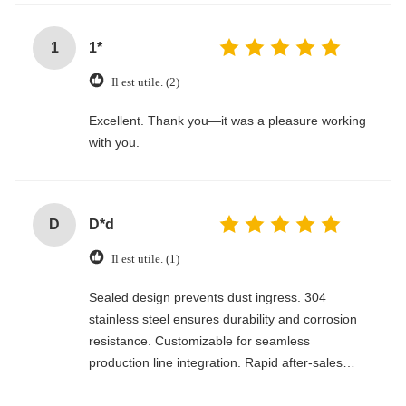
1
1*
Il est utile. (2)
Excellent. Thank you—it was a pleasure working
with you.
D
D*d
Il est utile. (1)
Sealed design prevents dust ingress. 304
stainless steel ensures durability and corrosion
resistance. Customizable for seamless
production line integration. Rapid after-sales
response. Long-term reliability with cost savings.
An excellent value choice.