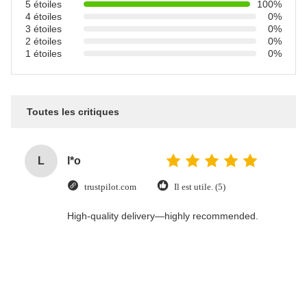
5 étoiles
100%
4 étoiles
0%
3 étoiles
0%
2 étoiles
0%
1 étoiles
0%
Toutes les critiques
L
l*o
trustpilot.com
Il est utile. (5)
High-quality delivery—highly recommended.