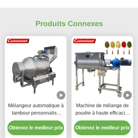
Produits Connexes
Mélangeur automatique à
Machine de mélange de
tambour personnalisé
poudre à haute efficacité
avec acier inoxydable
personnalisée en acier
Obtenez le meilleur prix
résistant à la corrosion,
Obtenez le meilleur prix
inoxydable et mélangeur
programmes de mélange
à ruban pour usage