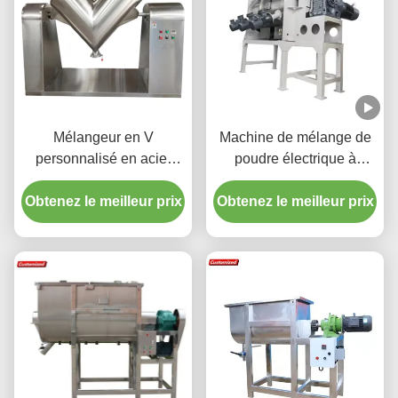
Mélangeur en V
Machine de mélange de
personnalisé en acier
poudre électrique à
inoxydable - Mélange
chauffage avec
Obtenez le meilleur prix
rapide de qualité
mélangeur automatique à
Obtenez le meilleur prix
alimentaire pour poudres
ruban et capacité de
et matériaux granulaires -
mélange de 500 à 1000 L
Convient aux industries
pharmaceutique,
chimique et alimentaire