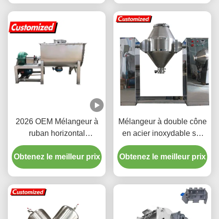
personnalisables et
industriel
capacité évolutive pour le
mélange industriel de
poudre
2026 OEM Mélangeur à
Mélangeur à double cône
ruban horizontal
en acier inoxydable sur
personnalisé à haute
mesure avec structure de
Obtenez le meilleur prix
efficacité et facile à
mélange conique à faible
Obtenez le meilleur prix
utiliser pour mélangeur
résidu.
de poudre