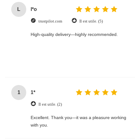
L
l*o
trustpilot.com
Il est utile. (5)
High-quality delivery—highly recommended.
1
1*
Il est utile. (2)
Excellent. Thank you—it was a pleasure working
with you.