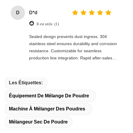
D
D*d
Il est utile. (1)
Sealed design prevents dust ingress. 304
stainless steel ensures durability and corrosion
resistance. Customizable for seamless
production line integration. Rapid after-sales
response. Long-term reliability with cost savings.
An excellent value choice.
Les Étiquettes:
Équipement De Mélange De Poudre
Machine À Mélanger Des Poudres
Mélangeur Sec De Poudre