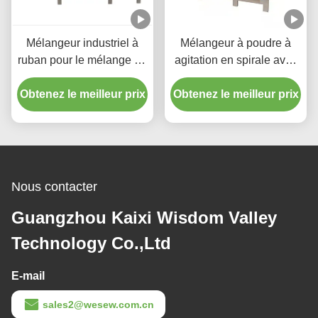
Mélangeur industriel à
Mélangeur à poudre à
ruban pour le mélange de
agitation en spirale avec
poudres en acier
une plage de vitesse de
Obtenez le meilleur prix
inoxydable avec
Obtenez le meilleur prix
30-39 tr/min et chauffage
chauffage électrique à
électrique
vitesse variable
Nous contacter
Guangzhou Kaixi Wisdom Valley
Technology Co.,Ltd
E-mail
sales2@wesew.com.cn