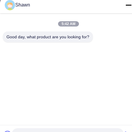
Shawn
Chine Bonne qualité Convoyeur à vis Le fournisseur. -2026
Guangzhou Kaixi Wisdom Valley Technology Co.,Ltd Tous les
5:42 AM
droits réservés.
Politique de confidentialité
|
Plan du site
Good day, what product are you looking for?