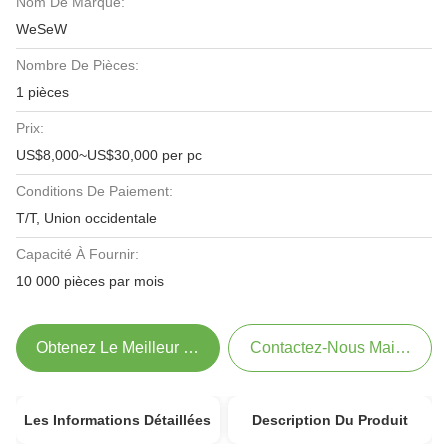
Nom De Marque:
WeSeW
Nombre De Pièces:
1 pièces
Prix:
US$8,000~US$30,000 per pc
Conditions De Paiement:
T/T, Union occidentale
Capacité À Fournir:
10 000 pièces par mois
Obtenez Le Meilleur Prix
Contactez-Nous Maintenant
Les Informations Détaillées
Description Du Produit