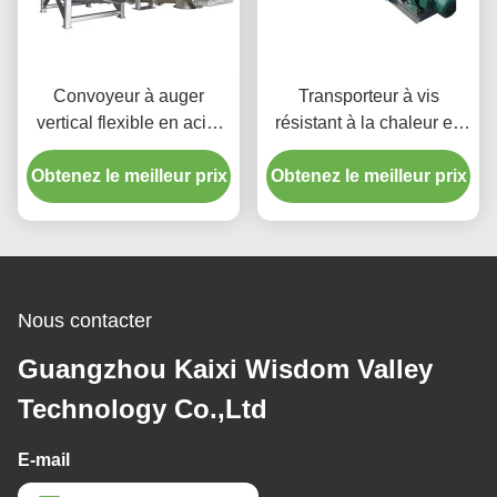
Convoyeur à auger
Transporteur à vis
vertical flexible en acier
résistant à la chaleur en
inoxydable résistant à la
acier inoxydable pour
Obtenez le meilleur prix
chaleur avec trémie à
Obtenez le meilleur prix
applications industrielles
usage industriel
Nous contacter
Guangzhou Kaixi Wisdom Valley
Technology Co.,Ltd
E-mail