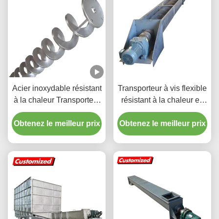
Acier inoxydable résistant
Transporteur à vis flexible
à la chaleur Transporteur
résistant à la chaleur en
à vis spirale sans arbre
acier inoxydable avec
Obtenez le meilleur prix
personnalisé
Obtenez le meilleur prix
taille personnalisée pour
le transport de flocons de
glace