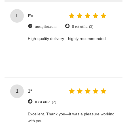
L
l*o
trustpilot.com
Il est utile. (5)
High-quality delivery—highly recommended.
1
1*
Il est utile. (2)
Excellent. Thank you—it was a pleasure working
with you.