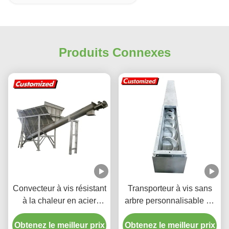
Produits Connexes
Convecteur à vis résistant
Transporteur à vis sans
à la chaleur en acier
arbre personnalisable en
inoxydable personnalisé
acier inoxydable pour une
Obtenez le meilleur prix
Convecteur à vis flexible
Obtenez le meilleur prix
manipulation de