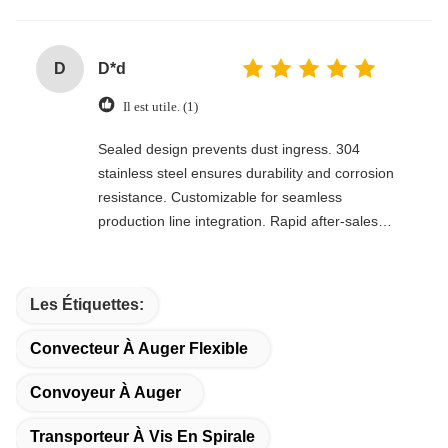
D
D*d
Il est utile. (1)
Sealed design prevents dust ingress. 304
stainless steel ensures durability and corrosion
resistance. Customizable for seamless
production line integration. Rapid after-sales
response. Long-term reliability with cost savings.
An excellent value choice.
Les Étiquettes:
Convecteur À Auger Flexible
Convoyeur À Auger
Transporteur À Vis En Spirale