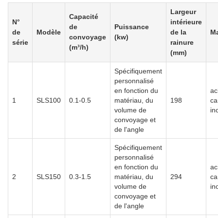
Largeur
Capacité
N°
intérieure
de
Puissance
de
Modèle
de la
Ma
convoyage
(kw)
série
rainure
(m³/h)
(mm)
Spécifiquement
personnalisé
en fonction du
ac
1
SLS100
0.1-0.5
matériau, du
198
ca
volume de
in
convoyage et
de l'angle
Spécifiquement
personnalisé
en fonction du
ac
2
SLS150
0.3-1.5
matériau, du
294
ca
volume de
in
convoyage et
de l'angle