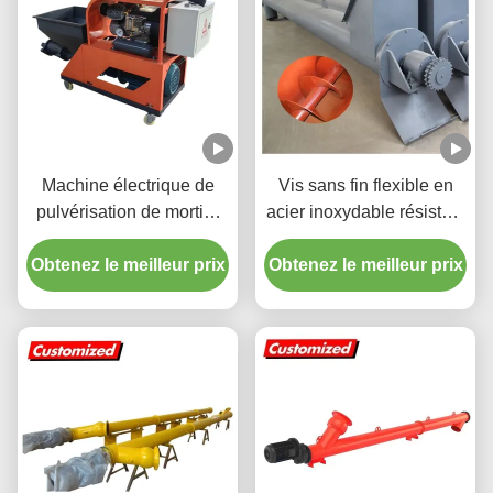
Machine électrique de
Vis sans fin flexible en
pulvérisation de mortier
acier inoxydable résistant
avec angle d'alimentation
à la chaleur, personnalisé
Obtenez le meilleur prix
réglable Faible bruit et
Obtenez le meilleur prix
pour le transport de
haute précision
ciment et de poudre
d'alimentation