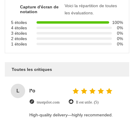
Voici la répartition de toutes
Capture d'écran de
notation
les évaluations.
5 étoiles
100%
4 étoiles
0%
3 étoiles
0%
2 étoiles
0%
1 étoiles
0%
Toutes les critiques
L
l*o
trustpilot.com
Il est utile. (5)
High-quality delivery—highly recommended.