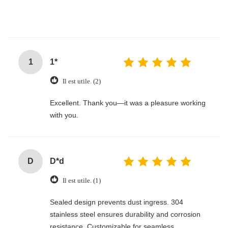
1
1*
Il est utile. (2)
Excellent. Thank you—it was a pleasure working
with you.
D
D*d
Il est utile. (1)
Sealed design prevents dust ingress. 304
stainless steel ensures durability and corrosion
resistance. Customizable for seamless