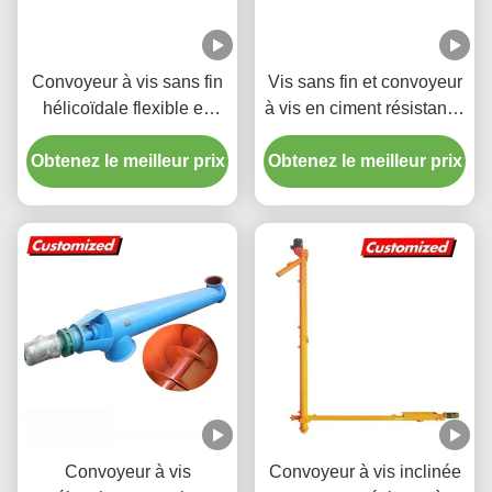
Convoyeur à vis sans fin
Vis sans fin et convoyeur
hélicoïdale flexible en
à vis en ciment résistant à
acier inoxydable sur
la chaleur,
Obtenez le meilleur prix
mesure OEM résistant à
Obtenez le meilleur prix
personnalisables, pour
la chaleur pour ciment
applications en centrales
électriques
Convoyeur à vis
Convoyeur à vis inclinée