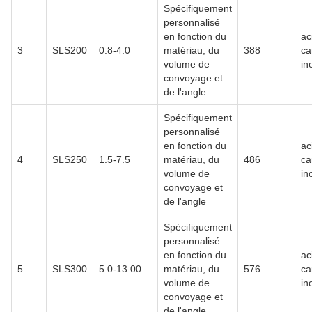
Spécifiquement
personnalisé
en fonction du
ac
3
SLS200
0.8-4.0
matériau, du
388
ca
volume de
in
convoyage et
de l'angle
Spécifiquement
personnalisé
en fonction du
ac
4
SLS250
1.5-7.5
matériau, du
486
ca
volume de
in
convoyage et
de l'angle
Spécifiquement
personnalisé
en fonction du
ac
5
SLS300
5.0-13.00
matériau, du
576
ca
volume de
in
convoyage et
de l'angle