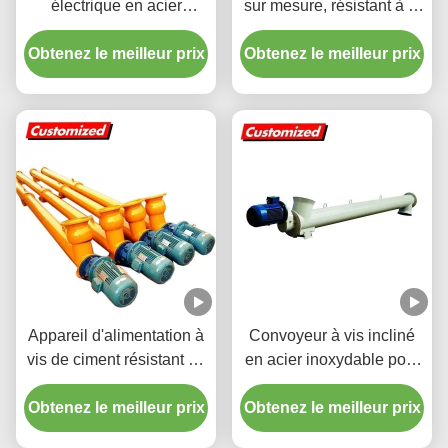
électrique en acier
sur mesure, résistant à la
inoxydable résistant à la
chaleur, avec une grande
Obtenez le meilleur prix
chaleur pour le transport
efficacité de transmission
Obtenez le meilleur prix
de ciment en silo
pour le transport du béton
Appareil d'alimentation à
Convoyeur à vis incliné
vis de ciment résistant au
en acier inoxydable pour
feu sur mesure pour
poudre avec dimensions
Obtenez le meilleur prix
l'industrie chimique et le
Obtenez le meilleur prix
personnalisées et
transport des céréales
conception robuste