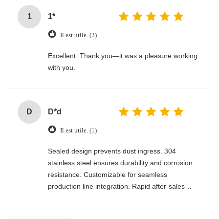
1
1*
Il est utile. (2)
Excellent. Thank you—it was a pleasure working
with you.
D
D*d
Il est utile. (1)
Sealed design prevents dust ingress. 304
stainless steel ensures durability and corrosion
resistance. Customizable for seamless
production line integration. Rapid after-sales
response. Long-term reliability with cost savings.
An excellent value choice.