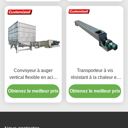
glace
Convoyeur à auger
Transporteur à vis
vertical flexible en acier
résistant à la chaleur en
inoxydable résistant à la
acier inoxydable pour
Obtenez le meilleur prix
chaleur avec trémie à
Obtenez le meilleur prix
applications industrielles
usage industriel