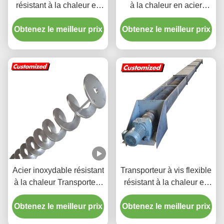
résistant à la chaleur en
à la chaleur en acier
acier inoxydable sur
inoxydable
Obtenez le meilleur prix
mesure pour la
Obtenez le meilleur prix
manutention de matériaux
industriels
Acier inoxydable résistant
Transporteur à vis flexible
à la chaleur Transporteur
résistant à la chaleur en
à vis spirale sans arbre
acier inoxydable avec
Obtenez le meilleur prix
personnalisé
Obtenez le meilleur prix
taille personnalisée pour
le transport de flocons de