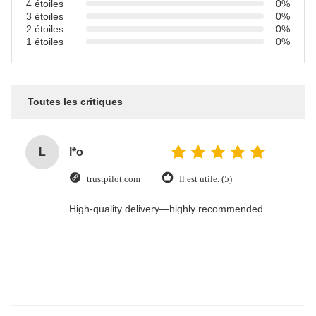
4 étoiles
0%
3 étoiles
0%
2 étoiles
0%
1 étoiles
0%
Toutes les critiques
L
l*o
trustpilot.com
Il est utile. (5)
High-quality delivery—highly recommended.