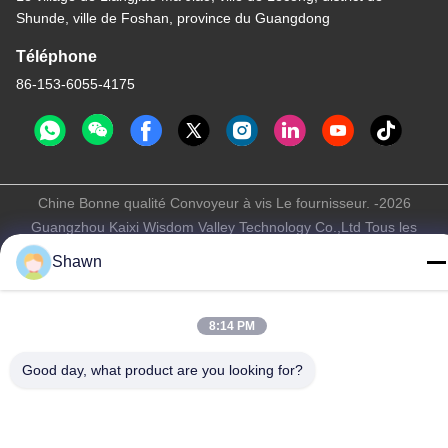
Shunde, ville de Foshan, province du Guangdong
Téléphone
86-153-6055-4175
Chine Bonne qualité Convoyeur à vis Le fournisseur. -2026
Guangzhou Kaixi Wisdom Valley Technology Co.,Ltd Tous les
droits réservés.
Shawn
Politique de confidentialité
|
Plan du site
8:14 PM
Good day, what product are you looking for?