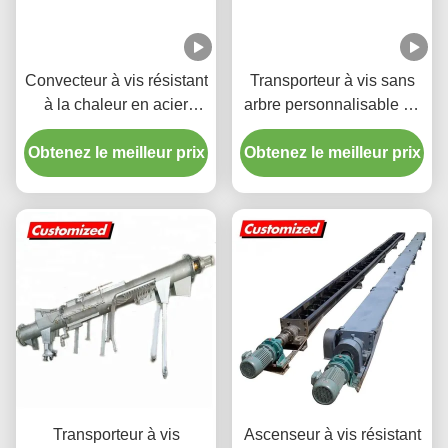
Convecteur à vis résistant
Transporteur à vis sans
à la chaleur en acier
arbre personnalisable en
inoxydable personnalisé
acier inoxydable pour une
Obtenez le meilleur prix
Convecteur à vis flexible
Obtenez le meilleur prix
manipulation de
pour l'industrie minière et
matériaux à haut
alimentaire
rendement
Transporteur à vis
Ascenseur à vis résistant