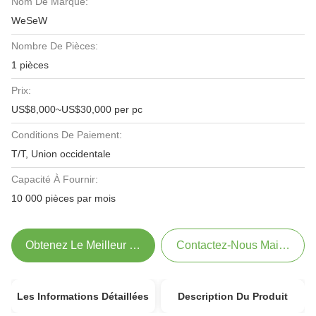
Nom De Marque:
WeSeW
Nombre De Pièces:
1 pièces
Prix:
US$8,000~US$30,000 per pc
Conditions De Paiement:
T/T, Union occidentale
Capacité À Fournir:
10 000 pièces par mois
Obtenez Le Meilleur Prix
Contactez-Nous Maintenant
Les Informations Détaillées
Description Du Produit