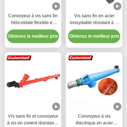
Convoyeur à vis sans fin
Vis sans fin en acier
hélicoïdale flexible en
inoxydable résistant à la
acier inoxydable sur
chaleur avec longueur
Obtenez le meilleur prix
mesure OEM résistant à
Obtenez le meilleur prix
personnalisée pour le
la chaleur pour ciment
transport de ciment et de
céréales
Vis sans fin et convoyeur
Convoyeur à vis
à vis en ciment résistant à
électrique en acier