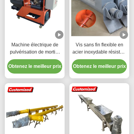
Machine électrique de
Vis sans fin flexible en
pulvérisation de mortier
acier inoxydable résistant
avec angle d'alimentation
à la chaleur, personnalisé
Obtenez le meilleur prix
réglable Faible bruit et
Obtenez le meilleur prix
pour le transport de
haute précision
ciment et de poudre
d'alimentation