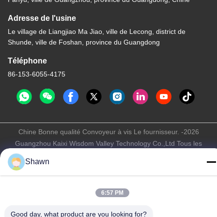
Adresse de l'usine
Le village de Liangjiao Ma Jiao, ville de Lecong, district de
Shunde, ville de Foshan, province du Guangdong
Téléphone
86-153-6055-4175
Chine Bonne qualité Convoyeur à vis Le fournisseur. -2026
Guangzhou Kaixi Wisdom Valley Technology Co.,Ltd Tous les
droits réservés.
Shawn
Politique de confidentialité
|
Plan du site
6:57 PM
Good day, what product are you looking for?