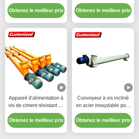
la chaleur,
inoxydable résistant à la
Obtenez le meilleur prix
personnalisables, pour
Obtenez le meilleur prix
chaleur pour le transport
applications en centrales
de ciment en silo
électriques
Appareil d'alimentation à
Convoyeur à vis incliné
vis de ciment résistant au
en acier inoxydable pour
feu sur mesure pour
poudre avec dimensions
Obtenez le meilleur prix
l'industrie chimique et le
Obtenez le meilleur prix
personnalisées et
transport des céréales
conception robuste