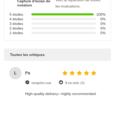
Capture d'écran de
notation
les évaluations.
5 étoiles
100%
4 étoiles
0%
3 étoiles
0%
2 étoiles
0%
1 étoiles
0%
Toutes les critiques
L
l*o
trustpilot.com
Il est utile. (5)
High-quality delivery—highly recommended.