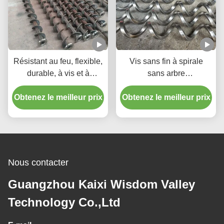
Résistant au feu, flexible,
Vis sans fin à spirale
durable, à vis et à
sans arbre
convoyeur à vis pour
personnalisable avec
Obtenez le meilleur prix
usines de fabrication
Obtenez le meilleur prix
haute précision et acier
inoxydable de qualité
alimentaire
Nous contacter
Guangzhou Kaixi Wisdom Valley
Technology Co.,Ltd