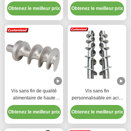
précision de qualité
acier inoxydable adapté à
Obtenez le meilleur prix
alimentaire avec vol de
Obtenez le meilleur prix
l'exploitation minière de
vis personnalisable
l'énergie
Vis sans fin de qualité
Vis sans fin
alimentaire de haute
personnalisable en acier
précision en acier
inoxydable résistant à la
Obtenez le meilleur prix
inoxydable 304/316 pour
Obtenez le meilleur prix
chaleur avec lame
hachoir à viande
hélicoïdale pour
applications industrielles