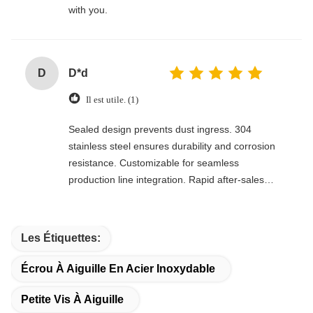
with you.
D
D*d
Il est utile. (1)
Sealed design prevents dust ingress. 304
stainless steel ensures durability and corrosion
resistance. Customizable for seamless
production line integration. Rapid after-sales
response. Long-term reliability with cost savings.
An excellent value choice.
Les Étiquettes:
Écrou À Aiguille En Acier Inoxydable
Petite Vis À Aiguille