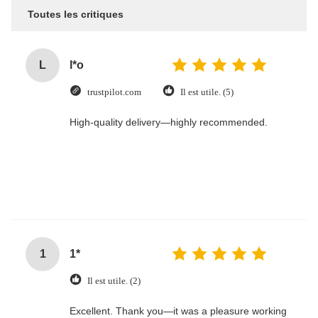
Toutes les critiques
L
l*o
trustpilot.com
Il est utile. (5)
High-quality delivery—highly recommended.
1
1*
Il est utile. (2)
Excellent. Thank you—it was a pleasure working